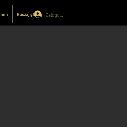
Zaloguj się
amin
Ruszaj głową