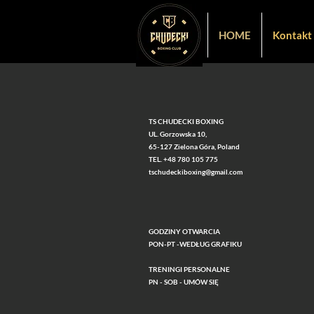
HOME
Kontakt
TS CHUDECKI BOXING
UL. Gorzowska 10,
65-127 Zielona Góra, Poland
TEL. +48 780 105 775
tschudeckiboxing@gmail.com
GODZINY OTWARCIA
PON-PT -WEDŁUG GRAFIKU
TRENINGI PERSONALNE
PN - SOB - UMÓW SIĘ