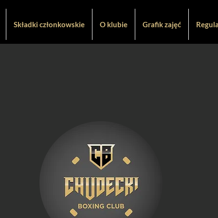
Składki członkowskie
O klubie
Grafik zajęć
Regul